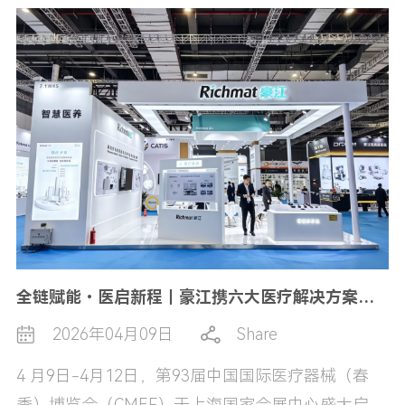
全链赋能・医启新程｜豪江携六大医疗解决方案亮相CMEF
2026年04月09日
Share
4 月9日-4月12日，第93届中国国际医疗器械（春
季）博览会（CMEF）于上海国家会展中心盛大启